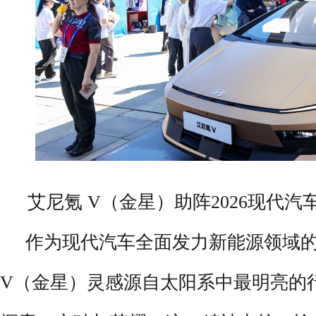
艾尼氪 V（金星）助阵2026现代汽
作为现代汽车全面发力新能源领域
V（金星）灵感源自太阳系中最明亮的行