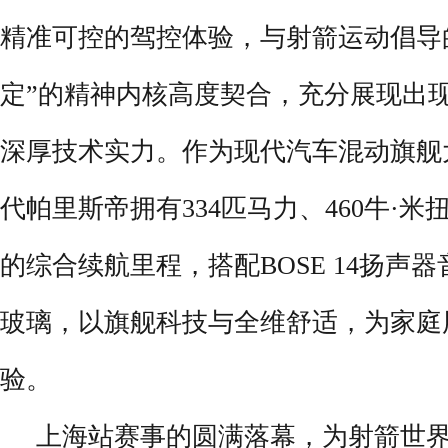
精准可控的驾控体验，与射箭运动倡导
定”的精神内核高度契合，充分展现出
深厚技术实力。作为现代汽车混动旗舰大
代帕里斯帝拥有334匹马力、460牛·米
的综合续航里程，搭配BOSE 14扬声
玻璃，以旗舰科技与全维舒适，为家庭
验。
上海站赛事的圆满落幕，为射箭世界