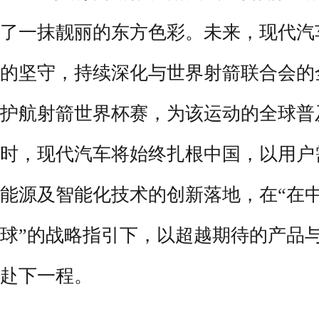
了一抹靓丽的东方色彩。未来，现代汽
的坚守，持续深化与世界射箭联合会的
护航射箭世界杯赛，为该运动的全球普
时，现代汽车将始终扎根中国，以用户
能源及智能化技术的创新落地，在“在
球”的战略指引下，以超越期待的产品
赴下一程。