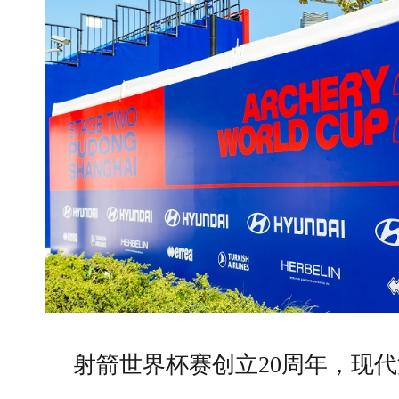
射箭世界杯赛创立20周年，现代