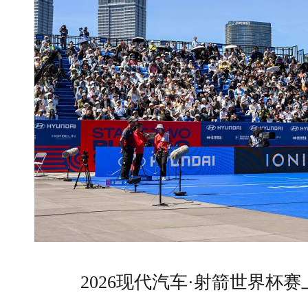
2026现代汽车·射箭世界杯