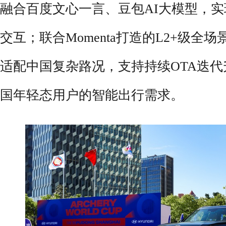
融合百度文心一言、豆包AI大模型，
交互；联合Momenta打造的L2+级全
适配中国复杂路况，支持持续OTA迭
国年轻态用户的智能出行需求。