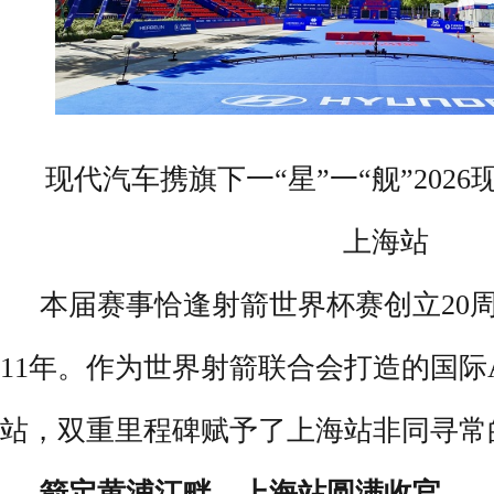
现代汽车携旗下一“星”一“舰”202
上海站
本届赛事恰逢射箭世界杯赛创立20
11年。作为世界射箭联合会打造的国际
站，双重里程碑赋予了上海站非同寻常
箭定黄浦江畔，上海站圆满收官