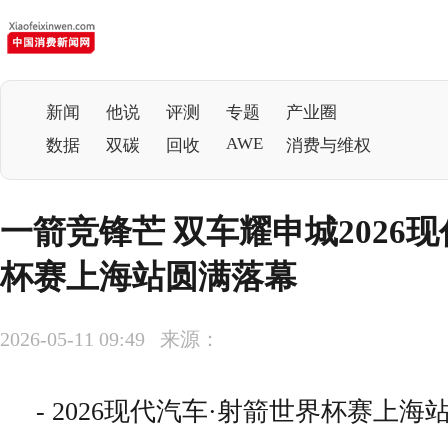
新闻
他说
评测
专题
产业圈
AWE
数据
双碳
回收
消费与维权
一箭竞锋芒 双车耀申城2026
杯赛上海站圆满落幕
2026-05-11 09:49 来源：
- 2026现代汽车·射箭世界杯赛上